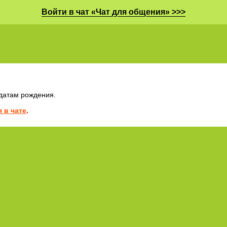
Войти в чат «Чат для общения» >>>
 датам рождения.
 в чате
.