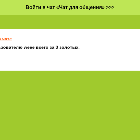
Войти в чат «Чат для общения» >>>
 чате
.
зователю weee всего за 3 золотых.