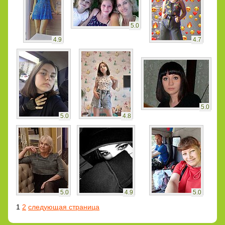
5.0
4.9
4.7
5.0
5.0
4.8
5.0
4.9
5.0
1
2
следующая страница