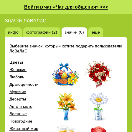
Войти в чат «Чат для общения» >>>
Значки
ЛоВеЛаС
инфо
фотографии (2)
значки (0)
ещё
Выберите значок, который хотите подарить пользователю
ЛоВеЛаС.
Цветы
Женские
Любовь
Драгоценности
Мужские
Десерты
Авто и мото
Военные
Новогодние
Животный мир