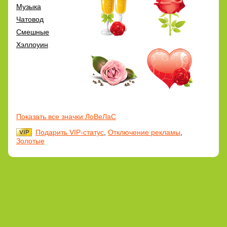
Музыка
Чатовод
Смешные
Хэллоуин
Показать все значки ЛоВеЛаС
Подарить VIP-статус
,
Отключение рекламы
,
Золотые